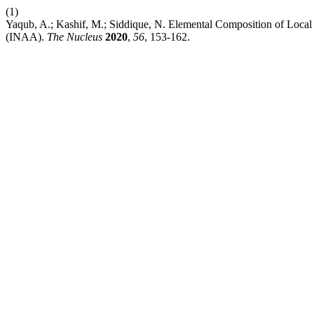
(1)
Yaqub, A.; Kashif, M.; Siddique, N. Elemental Composition of Local 
(INAA).
The Nucleus
2020
,
56
, 153-162.